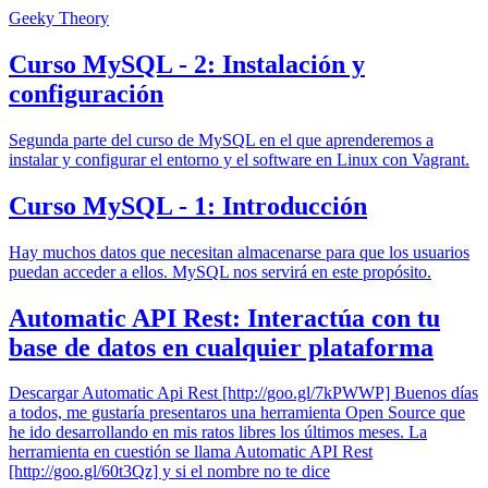
Geeky Theory
Curso MySQL - 2: Instalación y
configuración
Segunda parte del curso de MySQL en el que aprenderemos a
instalar y configurar el entorno y el software en Linux con Vagrant.
Curso MySQL - 1: Introducción
Hay muchos datos que necesitan almacenarse para que los usuarios
puedan acceder a ellos. MySQL nos servirá en este propósito.
Automatic API Rest: Interactúa con tu
base de datos en cualquier plataforma
Descargar Automatic Api Rest [http://goo.gl/7kPWWP] Buenos días
a todos, me gustaría presentaros una herramienta Open Source que
he ido desarrollando en mis ratos libres los últimos meses. La
herramienta en cuestión se llama Automatic API Rest
[http://goo.gl/60t3Qz] y si el nombre no te dice