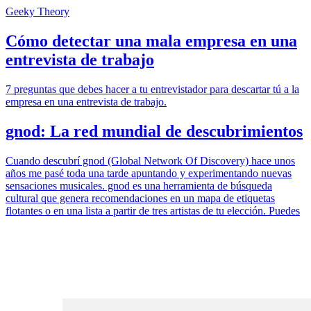
Geeky Theory
Cómo detectar una mala empresa en una
entrevista de trabajo
7 preguntas que debes hacer a tu entrevistador para descartar tú a la
empresa en una entrevista de trabajo.
gnod: La red mundial de descubrimientos
Cuando descubrí gnod (Global Network Of Discovery) hace unos
años me pasé toda una tarde apuntando y experimentando nuevas
sensaciones musicales. gnod es una herramienta de búsqueda
cultural que genera recomendaciones en un mapa de etiquetas
flotantes o en una lista a partir de tres artistas de tu elección. Puedes