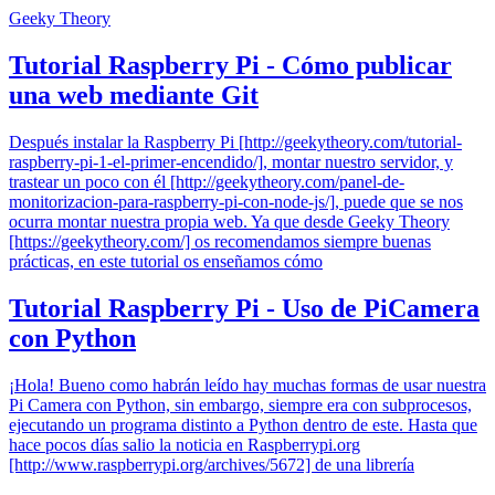
Geeky Theory
Tutorial Raspberry Pi - Cómo publicar
una web mediante Git
Después instalar la Raspberry Pi [http://geekytheory.com/tutorial-
raspberry-pi-1-el-primer-encendido/], montar nuestro servidor, y
trastear un poco con él [http://geekytheory.com/panel-de-
monitorizacion-para-raspberry-pi-con-node-js/], puede que se nos
ocurra montar nuestra propia web. Ya que desde Geeky Theory
[https://geekytheory.com/] os recomendamos siempre buenas
prácticas, en este tutorial os enseñamos cómo
Tutorial Raspberry Pi - Uso de PiCamera
con Python
¡Hola! Bueno como habrán leído hay muchas formas de usar nuestra
Pi Camera con Python, sin embargo, siempre era con subprocesos,
ejecutando un programa distinto a Python dentro de este. Hasta que
hace pocos días salio la noticia en Raspberrypi.org
[http://www.raspberrypi.org/archives/5672] de una librería