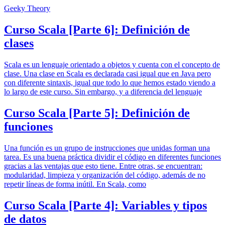
Geeky Theory
Curso Scala [Parte 6]: Definición de
clases
Scala es un lenguaje orientado a objetos y cuenta con el concepto de
clase. Una clase en Scala es declarada casi igual que en Java pero
con diferente sintaxis, igual que todo lo que hemos estado viendo a
lo largo de este curso. Sin embargo, y a diferencia del lenguaje
Curso Scala [Parte 5]: Definición de
funciones
Una función es un grupo de instrucciones que unidas forman una
tarea. Es una buena práctica dividir el código en diferentes funciones
gracias a las ventajas que esto tiene. Entre otras, se encuentran:
modularidad, limpieza y organización del código, además de no
repetir líneas de forma inútil. En Scala, como
Curso Scala [Parte 4]: Variables y tipos
de datos