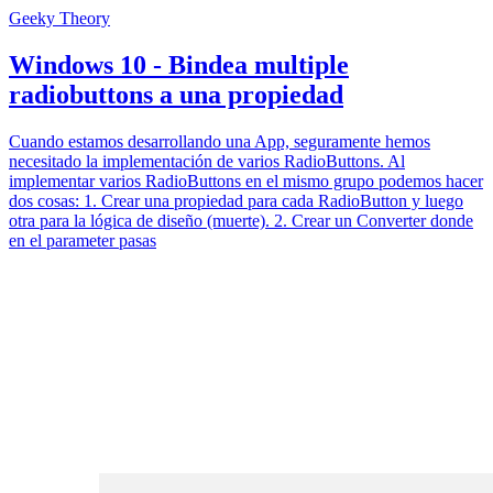
Geeky Theory
Windows 10 - Bindea multiple
radiobuttons a una propiedad
Cuando estamos desarrollando una App, seguramente hemos
necesitado la implementación de varios RadioButtons. Al
implementar varios RadioButtons en el mismo grupo podemos hacer
dos cosas: 1. Crear una propiedad para cada RadioButton y luego
otra para la lógica de diseño (muerte). 2. Crear un Converter donde
en el parameter pasas