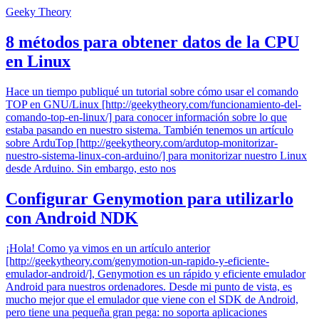
Geeky Theory
8 métodos para obtener datos de la CPU
en Linux
Hace un tiempo publiqué un tutorial sobre cómo usar el comando
TOP en GNU/Linux [http://geekytheory.com/funcionamiento-del-
comando-top-en-linux/] para conocer información sobre lo que
estaba pasando en nuestro sistema. También tenemos un artículo
sobre ArduTop [http://geekytheory.com/ardutop-monitorizar-
nuestro-sistema-linux-con-arduino/] para monitorizar nuestro Linux
desde Arduino. Sin embargo, esto nos
Configurar Genymotion para utilizarlo
con Android NDK
¡Hola! Como ya vimos en un artículo anterior
[http://geekytheory.com/genymotion-un-rapido-y-eficiente-
emulador-android/], Genymotion es un rápido y eficiente emulador
Android para nuestros ordenadores. Desde mi punto de vista, es
mucho mejor que el emulador que viene con el SDK de Android,
pero tiene una pequeña gran pega: no soporta aplicaciones