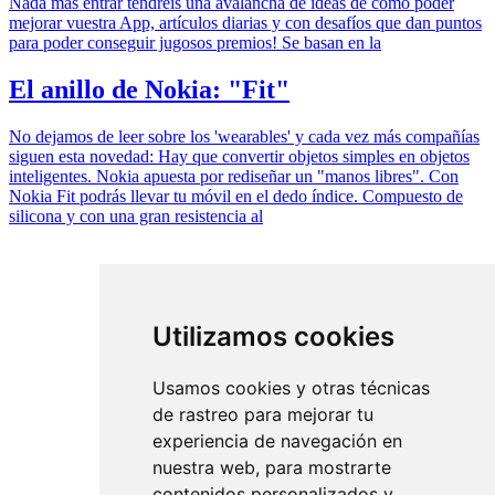
Nada más entrar tendréis una avalancha de ideas de como poder
mejorar vuestra App, artículos diarias y con desafíos que dan puntos
para poder conseguir jugosos premios! Se basan en la
El anillo de Nokia: "Fit"
No dejamos de leer sobre los 'wearables' y cada vez más compañías
siguen esta novedad: Hay que convertir objetos simples en objetos
inteligentes. Nokia apuesta por rediseñar un "manos libres". Con
Nokia Fit podrás llevar tu móvil en el dedo índice. Compuesto de
silicona y con una gran resistencia al
Utilizamos cookies
Usamos cookies y otras técnicas
de rastreo para mejorar tu
experiencia de navegación en
nuestra web, para mostrarte
contenidos personalizados y