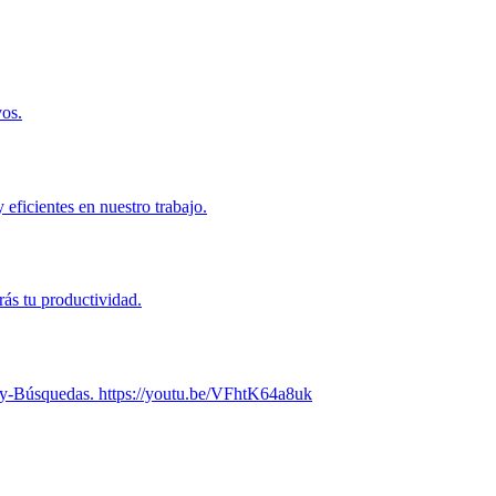
vos.
eficientes en nuestro trabajo.
ás tu productividad.
eeky-Búsquedas. https://youtu.be/VFhtK64a8uk