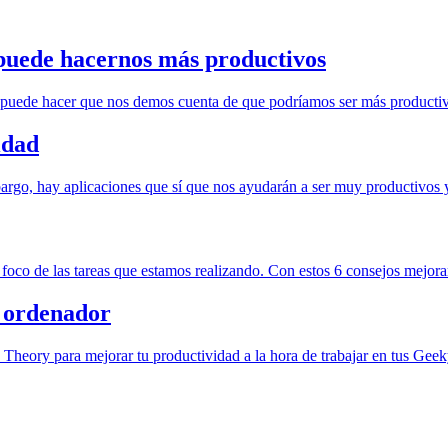
puede hacernos más productivos
o puede hacer que nos demos cuenta de que podríamos ser más producti
idad
argo, hay aplicaciones que sí que nos ayudarán a ser muy productivos y 
oco de las tareas que estamos realizando. Con estos 6 consejos mejorar
l ordenador
 Theory para mejorar tu productividad a la hora de trabajar en tus G