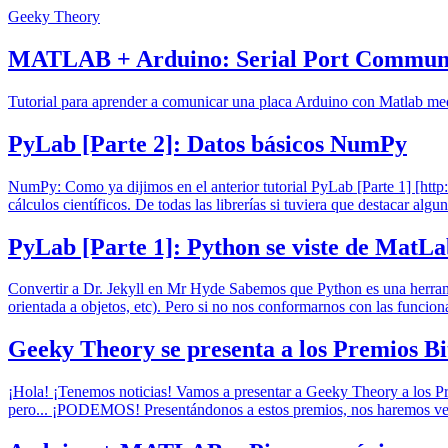
Geeky Theory
MATLAB + Arduino: Serial Port Commun
Tutorial para aprender a comunicar una placa Arduino con Matlab me
PyLab [Parte 2]: Datos básicos NumPy
NumPy: Como ya dijimos en el anterior tutorial PyLab [Parte 1] [http
cálculos científicos. De todas las librerías si tuviera que destacar al
PyLab [Parte 1]: Python se viste de MatL
Convertir a Dr. Jekyll en Mr Hyde Sabemos que Python es una herram
orientada a objetos, etc). Pero si no nos conformarnos con las funcion
Geeky Theory se presenta a los Premios Bi
¡Hola! ¡Tenemos noticias! Vamos a presentar a Geeky Theory a los P
pero... ¡PODEMOS! Presentándonos a estos premios, nos haremos ver