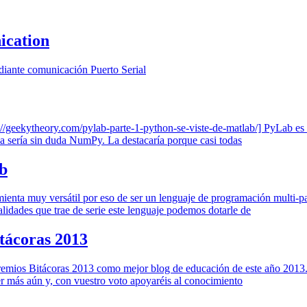
ication
diante comunicación Puerto Serial
://geekytheory.com/pylab-parte-1-python-se-viste-de-matlab/] PyLab es
guna sería sin duda NumPy. La destacaría porque casi todas
ab
ienta muy versátil por eso de ser un lenguaje de programación multi-p
alidades que trae de serie este lenguaje podemos dotarle de
tácoras 2013
remios Bitácoras 2013 como mejor blog de educación de este año 2013.
 más aún y, con vuestro voto apoyaréis al conocimiento