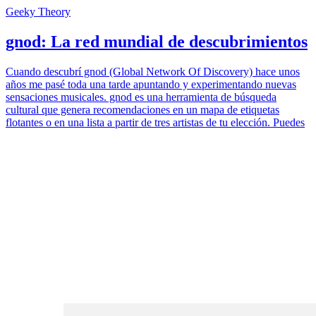
Geeky Theory
gnod: La red mundial de descubrimientos
Cuando descubrí gnod (Global Network Of Discovery) hace unos
años me pasé toda una tarde apuntando y experimentando nuevas
sensaciones musicales. gnod es una herramienta de búsqueda
cultural que genera recomendaciones en un mapa de etiquetas
flotantes o en una lista a partir de tres artistas de tu elección. Puedes