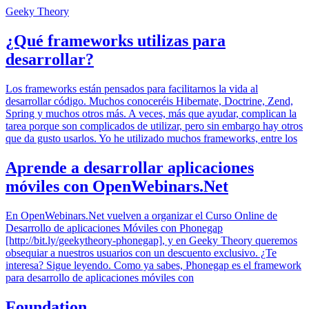
Geeky Theory
¿Qué frameworks utilizas para
desarrollar?
Los frameworks están pensados para facilitarnos la vida al
desarrollar código. Muchos conoceréis Hibernate, Doctrine, Zend,
Spring y muchos otros más. A veces, más que ayudar, complican la
tarea porque son complicados de utilizar, pero sin embargo hay otros
que da gusto usarlos. Yo he utilizado muchos frameworks, entre los
Aprende a desarrollar aplicaciones
móviles con OpenWebinars.Net
En OpenWebinars.Net vuelven a organizar el Curso Online de
Desarrollo de aplicaciones Móviles con Phonegap
[http://bit.ly/geekytheory-phonegap], y en Geeky Theory queremos
obsequiar a nuestros usuarios con un descuento exclusivo. ¿Te
interesa? Sigue leyendo. Como ya sabes, Phonegap es el framework
para desarrollo de aplicaciones móviles con
Foundation