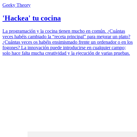
Geeky Theory
'Hackea' tu cocina
La programación y la cocina tienen mucho en común. ¿Cuántas
veces habéis cambiado la “receta principal” para mejorar un plato?
¿Cuántas veces os habéis ensimismado frente un ordenador o en los
fogones? La innovación puede introducirse en cualquier campo;
solo hace falta mucha creatividad y la ejecución de varias pruebas.