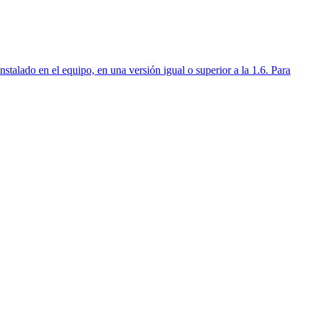
talado en el equipo, en una versión igual o superior a la 1.6. Para