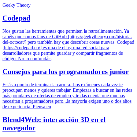
Geeky Theory
Codepad
Nos gustan las herramientas que permiten la retroalimentación. Ya
sabéis que somos fans de GitHub [https://geekytheory.com/historia-
del-octocat/] pero también hay que descubrir cosas nuevas. Codepad
[https://codepad.co/] es una de ellas; una red social para
desarrolladores que permite guardar y compartir fragmentos de
código. No lo confundáis
Consejos para los programadores junior
Estás a punto de terminar la carrera. Los exámenes cada vez te
preocupan menos y quieres trabajar. Empiezas a buscar en las redes
más populares de ofertas de empleo y te das cuenta que muchas
necesitan a programadores pero...la mayoría exigen uno o dos años
de experiencia. Piensa en
Blend4Web: interacción 3D en el
navegador