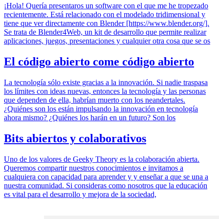
¡Hola! Quería presentaros un software con el que me he tropezado
recientemente. Está relacionado con el modelado tridimensional y
tiene que ver directamente con Blender [https://www.blender.org/].
Se trata de Blender4Web, un kit de desarrollo que permite realizar
aplicaciones, juegos, presentaciones y cualquier otra cosa que se os
El código abierto come código abierto
La tecnología sólo existe gracias a la innovación. Si nadie traspasa
los límites con ideas nuevas, entonces la tecnología y las personas
que dependen de ella, habrían muerto con los neandertales.
¿Quiénes son los están impulsando la innovación en tecnología
ahora mismo? ¿Quiénes los harán en un futuro? Son los
Bits abiertos y colaborativos
Uno de los valores de Geeky Theory es la colaboración abierta.
Queremos compartir nuestros conocimientos e invitamos a
cualquiera con capacidad para aprender y y enseñar a que se una a
nuestra comunidad. Si consideras como nosotros que la educación
es vital para el desarrollo y mejora de la sociedad,