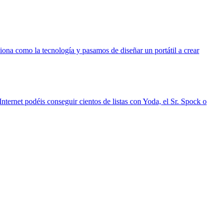
ona como la tecnología y pasamos de diseñar un portátil a crear
ernet podéis conseguir cientos de listas con Yoda, el Sr. Spock o