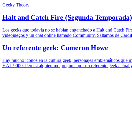
Geeky Theory
Halt and Catch Fire (Segunda Temporada)
Los geeks que todavía no se habían enganchado a Halt and Catch Fire,
videojuegos y un chat online llamado Community. Saltamos de Cardif
Un referente geek: Cameron Howe
Hay mucho iconos en la cultura geek, personajes emblemáticos que mar
HAL 9000. Pero si alguien me pregunta por un referente geek actual