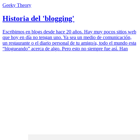
Geeky Theory
Historia del 'blogging'
Escribimos en blogs desde hace 20 años. Hay muy pocos sitios web
que hoy en día no tengan uno. Ya sea un medio de comunicación,
un restaurante o el diario personal de tu amigo/a, todo el mundo esta
“blogueando” acerca de algo. Pero esto no siempre fue así. Han