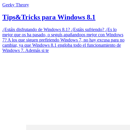
Geeky Theory
Tips&Tricks para Windows 8.1
¿Estáis disfrutando de Windows 8.1? ¿Estáis sufriendo? ¿Es lo
mejor que os ha pasado, o seguís apañandoos mejor con Windows
7? A los que siguen prefiriendo Windows 7, no hay excusa para no
cambiar, ya que Windows 8.1 engloba todo el funcionamiento de
Windows 7. Además si te