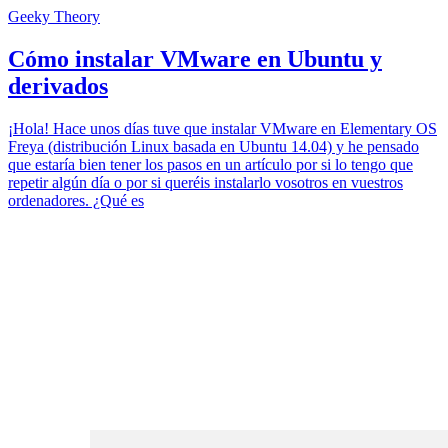
Geeky Theory
Cómo instalar VMware en Ubuntu y
derivados
¡Hola! Hace unos días tuve que instalar VMware en Elementary OS
Freya (distribución Linux basada en Ubuntu 14.04) y he pensado
que estaría bien tener los pasos en un artículo por si lo tengo que
repetir algún día o por si queréis instalarlo vosotros en vuestros
ordenadores. ¿Qué es