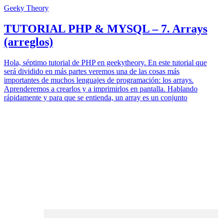
Geeky Theory
TUTORIAL PHP & MYSQL – 7. Arrays
(arreglos)
Hola, séptimo tutorial de PHP en geekytheory. En este tutorial que
será dividido en más partes veremos una de las cosas más
importantes de muchos lenguajes de programación: los arrays.
Aprenderemos a crearlos y a imprimirlos en pantalla. Hablando
rápidamente y para que se entienda, un array es un conjunto