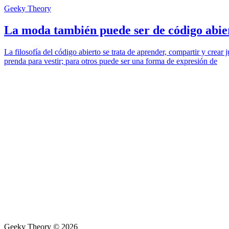
Geeky Theory
La moda también puede ser de código abie
La filosofía del código abierto se trata de aprender, compartir y crea
prenda para vestir; para otros puede ser una forma de expresión de
Geeky Theory © 2026