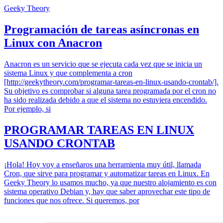
Geeky Theory
Programación de tareas asíncronas en
Linux con Anacron
Anacron es un servicio que se ejecuta cada vez que se inicia un
sistema Linux y que complementa a cron
[http://geekytheory.com/programar-tareas-en-linux-usando-crontab/].
Su objetivo es comprobar si alguna tarea programada por el cron no
ha sido realizada debido a que el sistema no estuviera encendido.
Por ejemplo, si
PROGRAMAR TAREAS EN LINUX
USANDO CRONTAB
¡Hola! Hoy voy a enseñaros una herramienta muy útil, llamada
Cron, que sirve para programar y automatizar tareas en Linux. En
Geeky Theory lo usamos mucho, ya que nuestro alojamiento es con
sistema operativo Debian y, hay que saber aprovechar este tipo de
funciones que nos ofrece. Si queremos, por