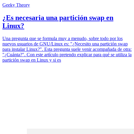
Geeky Theory
¿Es necesaria una partición swap en
Linux?
Una pregunta que se formula muy a menudo, sobre todo por los
nuevos usuarios de GNU/Linux es: "¿Necesito una partición swap
para instalar Linux?". Esta pregunta suele venir acompañada de otra:
"¿Cuánta?". Con este artículo pretendo explicar para qué se utiliza la
partición swap en Linux y si es