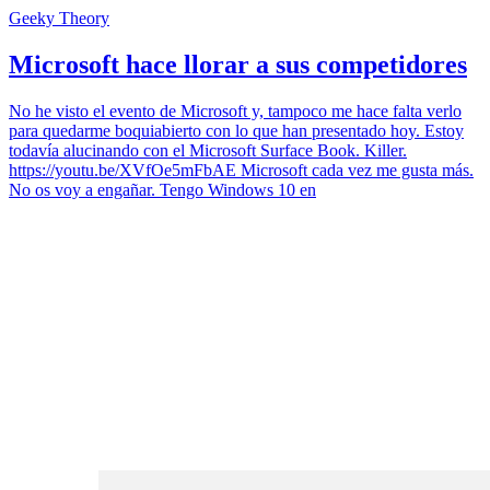
Geeky Theory
Microsoft hace llorar a sus competidores
No he visto el evento de Microsoft y, tampoco me hace falta verlo
para quedarme boquiabierto con lo que han presentado hoy. Estoy
todavía alucinando con el Microsoft Surface Book. Killer.
https://youtu.be/XVfOe5mFbAE Microsoft cada vez me gusta más.
No os voy a engañar. Tengo Windows 10 en