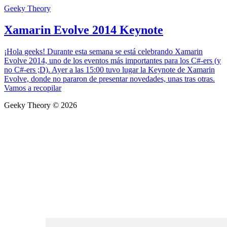
Geeky Theory
Xamarin Evolve 2014 Keynote
¡Hola geeks! Durante esta semana se está celebrando Xamarin
Evolve 2014, uno de los eventos más importantes para los C#-ers (y
no C#-ers ;D). Ayer a las 15:00 tuvo lugar la Keynote de Xamarin
Evolve, donde no pararon de presentar novedades, unas tras otras.
Vamos a recopilar
Geeky Theory © 2026