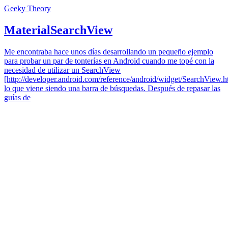
Geeky Theory
MaterialSearchView
Me encontraba hace unos días desarrollando un pequeño ejemplo
para probar un par de tonterías en Android cuando me topé con la
necesidad de utilizar un SearchView
[http://developer.android.com/reference/android/widget/SearchView.h
lo que viene siendo una barra de búsquedas. Después de repasar las
guías de