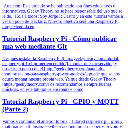
¡Atención! Este artículo se ha publicado con fines educativos e
informativos. Geeky Theory no se hace responsable del uso que se
le de. ¡Hola a todos! Soy Jorge R.Castro y en este tutorial vamos a
ver un poco de Hacking. Nuestro objetivo será una Raspberry Pi,
muy extendida en
Tutorial Raspberry Pi - Cómo publicar
una web mediante Git
Después instalar la Raspberry Pi [http://geekytheory.com/tutorial-
raspberry-pi-1-el-primer-encendido/], montar nuestro servidor, y
trastear un poco con él [http://geekytheory.com/panel-de-
monitorizacion-para-raspberry-pi-con-node-js/], puede que se nos
ocurra montar nuestra propia web. Ya que desde Geeky Theory
[https://geekytheory.com/] os recomendamos siempre buenas
prácticas, en este tutorial os enseñamos cómo
Tutorial Raspberry Pi - GPIO y MQTT
(Parte 2)
Vamos a continuar el anterior tutorial, Tutorial raspberry pi - gpio y
mqtt (parte 1) [https://geekytheory.com/tutorial-raspberry-pi-gpio-y-