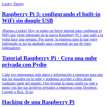
Geeky Theory
Raspberry Pi 3: configurando el built-in
WiFi sin dongle USB
¡Buenas a todos! Hoy os traigo un breve tutorial para configurar el
WiFi que viene integrado en la nueva Raspberry Pi 3, que salió a la
venta hace una semana. Por suerte, la empresa para la que estoy
trabajando se las ha apañado para conseguir un par de estos
ordenadores
Tutorial Raspberry Pi - Crea una nube
privada con Pydio
Cada vez entregamos más datos e información a empresas para que
nos los guarden en la nube y podamos acceder a ellos desde
cualquier parte del mundo. Que levante la mano quién no esté a
gusto con dar sus archivos privados a empresas como Dropbox,
Google o Box. Si no
Hacking de una Raspberry Pi