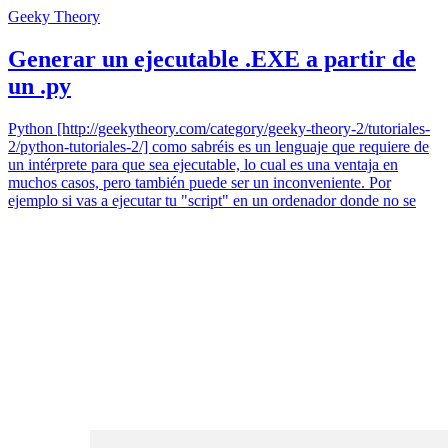
Geeky Theory
Generar un ejecutable .EXE a partir de
un .py
Python [http://geekytheory.com/category/geeky-theory-2/tutoriales-
2/python-tutoriales-2/] como sabréis es un lenguaje que requiere de
un intérprete para que sea ejecutable, lo cual es una ventaja en
muchos casos, pero también puede ser un inconveniente. Por
ejemplo si vas a ejecutar tu "script" en un ordenador donde no se