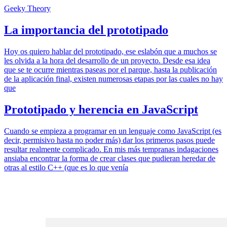
Geeky Theory
La importancia del prototipado
Hoy os quiero hablar del prototipado, ese eslabón que a muchos se
les olvida a la hora del desarrollo de un proyecto. Desde esa idea
que se te ocurre mientras paseas por el parque, hasta la publicación
de la aplicación final, existen numerosas etapas por las cuales no hay
que
Prototipado y herencia en JavaScript
Cuando se empieza a programar en un lenguaje como JavaScript (es
decir, permisivo hasta no poder más) dar los primeros pasos puede
resultar realmente complicado. En mis más tempranas indagaciones
ansiaba encontrar la forma de crear clases que pudieran heredar de
otras al estilo C++ (que es lo que venía