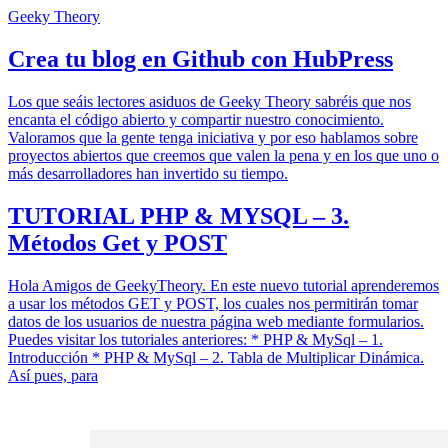
Geeky Theory
Crea tu blog en Github con HubPress
Los que seáis lectores asiduos de Geeky Theory sabréis que nos
encanta el código abierto y compartir nuestro conocimiento.
Valoramos que la gente tenga iniciativa y por eso hablamos sobre
proyectos abiertos que creemos que valen la pena y en los que uno o
más desarrolladores han invertido su tiempo.
TUTORIAL PHP & MYSQL – 3.
Métodos Get y POST
Hola Amigos de GeekyTheory. En este nuevo tutorial aprenderemos
a usar los métodos GET y POST, los cuales nos permitirán tomar
datos de los usuarios de nuestra página web mediante formularios.
Puedes visitar los tutoriales anteriores: * PHP & MySql – 1.
Introducción * PHP & MySql – 2. Tabla de Multiplicar Dinámica.
Así pues, para