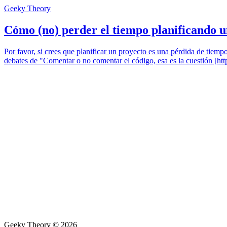
Geeky Theory
Cómo (no) perder el tiempo planificando u
Por favor, si crees que planificar un proyecto es una pérdida de tiem
debates de "Comentar o no comentar el código, esa es la cuestión [htt
Geeky Theory © 2026