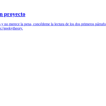
n proyecto
po y no merece la pena, concédeme la lectura de los dos primeros párrafo
p://geekytheory.