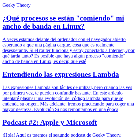
Geeky Theory
¿Qué procesos se están "comiendo" mi
ancho de banda en Linux?
A veces estamos delante del ordenador con el navegador abierto
esperando a que una página cargue, cosa que es realmente
desesperante. Si el router funciona y estoy conectado a Internet, ¿por
qué tarda tanto? Es posible que haya algún proceso "comiendo"
ancho de banda en Linux, es decir, que esté
Entendiendo las expresiones Lambda
Las expresiones Lambda son fáciles de utilizar, pero cuando las ves
por primera vez, te pueden confundir bastante. En este artículo
intentaré plasmar una evolución del código lambda para que se
entienda su origen. Más adelante, iremos practicando para coger una
mayor destreza. Evolución Si nos remontamos en una época
Podcast #2: Apple y Microsoft
¡Hola! Aquí os traemos el segundo podcast de Geeky Theory.