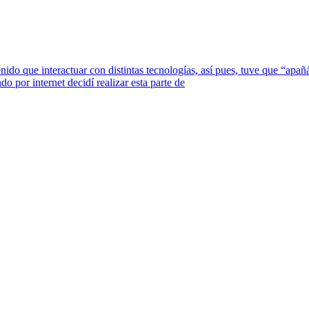
enido que interactuar con distintas tecnologías, así pues, tuve que “ap
 por internet decidí realizar esta parte de