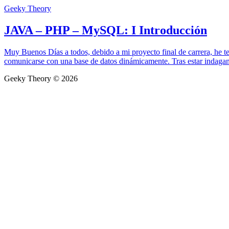
Geeky Theory
JAVA – PHP – MySQL: I Introducción
Muy Buenos Días a todos, debido a mi proyecto final de carrera, he t
comunicarse con una base de datos dinámicamente. Tras estar indagando
Geeky Theory © 2026