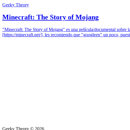
Geeky Theory
Minecraft: The Story of Mojang
"Minecraft: The Story of Mojang" es una película/documental sobre la 
[https://minecraft.net/], les recomiendo que "googleen" un poco, pue
Geeky Theory © 2026