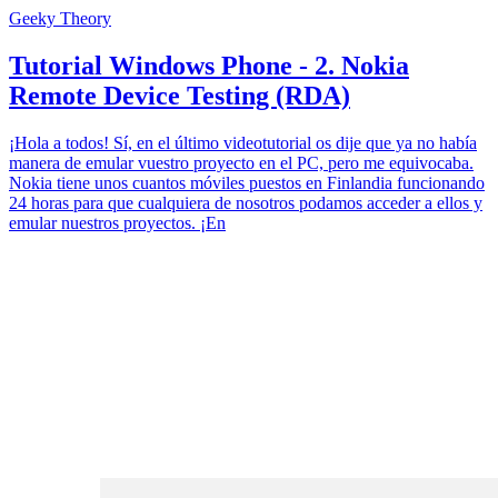
Geeky Theory
Tutorial Windows Phone - 2. Nokia
Remote Device Testing (RDA)
¡Hola a todos! Sí, en el último videotutorial os dije que ya no había
manera de emular vuestro proyecto en el PC, pero me equivocaba.
Nokia tiene unos cuantos móviles puestos en Finlandia funcionando
24 horas para que cualquiera de nosotros podamos acceder a ellos y
emular nuestros proyectos. ¡En