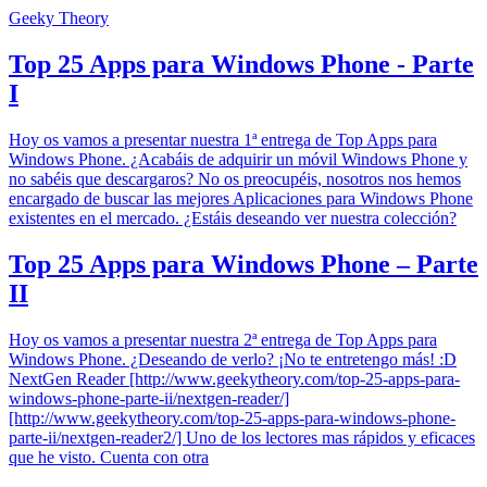
Geeky Theory
Top 25 Apps para Windows Phone - Parte
I
Hoy os vamos a presentar nuestra 1ª entrega de Top Apps para
Windows Phone. ¿Acabáis de adquirir un móvil Windows Phone y
no sabéis que descargaros? No os preocupéis, nosotros nos hemos
encargado de buscar las mejores Aplicaciones para Windows Phone
existentes en el mercado. ¿Estáis deseando ver nuestra colección?
Top 25 Apps para Windows Phone – Parte
II
Hoy os vamos a presentar nuestra 2ª entrega de Top Apps para
Windows Phone. ¿Deseando de verlo? ¡No te entretengo más! :D
NextGen Reader [http://www.geekytheory.com/top-25-apps-para-
windows-phone-parte-ii/nextgen-reader/]
[http://www.geekytheory.com/top-25-apps-para-windows-phone-
parte-ii/nextgen-reader2/] Uno de los lectores mas rápidos y eficaces
que he visto. Cuenta con otra