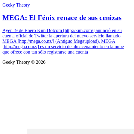
Geeky Theory
MEGA: El Fénix renace de sus cenizas
Ayer 19 de Enero Kim Dotcom [http://kim.com/] anunció en su
cuenta oficial de Twitter la apertura del nuevo servicio llamado
MEGA [http://mega.co.nz/] (Antiguo Megaupload). MEGA
[http://mega.co.nz/] es un servicio de almacenamiento en la nube
que ofrece con tan sólo registrarse una cuenta
Geeky Theory © 2026