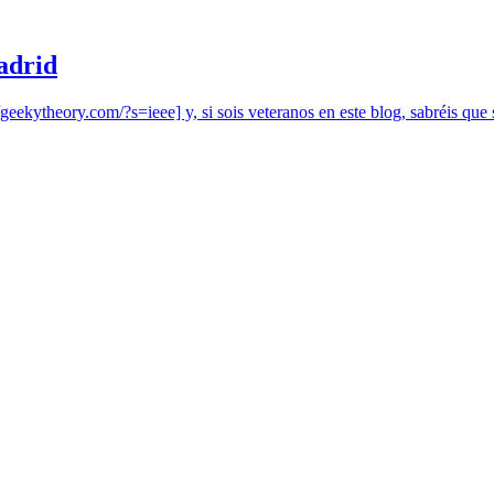
adrid
eekytheory.com/?s=ieee] y, si sois veteranos en este blog, sabréis que 