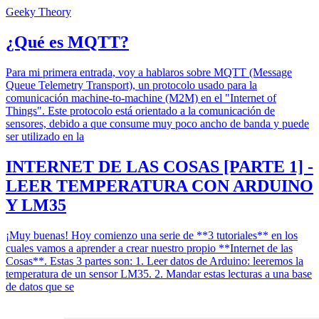
Geeky Theory
¿Qué es MQTT?
Para mi primera entrada, voy a hablaros sobre MQTT (Message
Queue Telemetry Transport), un protocolo usado para la
comunicación machine-to-machine (M2M) en el "Internet of
Things". Este protocolo está orientado a la comunicación de
sensores, debido a que consume muy poco ancho de banda y puede
ser utilizado en la
INTERNET DE LAS COSAS [PARTE 1] -
LEER TEMPERATURA CON ARDUINO
Y LM35
¡Muy buenas! Hoy comienzo una serie de **3 tutoriales** en los
cuales vamos a aprender a crear nuestro propio **Internet de las
Cosas**. Estas 3 partes son: 1. Leer datos de Arduino: leeremos la
temperatura de un sensor LM35. 2. Mandar estas lecturas a una base
de datos que se