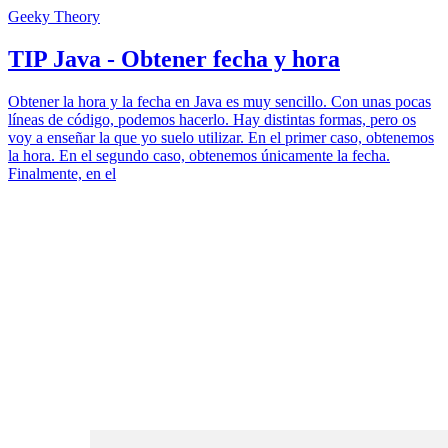
Geeky Theory
TIP Java - Obtener fecha y hora
Obtener la hora y la fecha en Java es muy sencillo. Con unas pocas
líneas de código, podemos hacerlo. Hay distintas formas, pero os
voy a enseñar la que yo suelo utilizar. En el primer caso, obtenemos
la hora. En el segundo caso, obtenemos únicamente la fecha.
Finalmente, en el