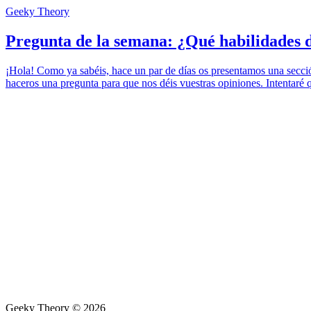
Geeky Theory
Pregunta de la semana: ¿Qué habilidades
¡Hola! Como ya sabéis, hace un par de días os presentamos una secci
haceros una pregunta para que nos déis vuestras opiniones. Intentaré 
Geeky Theory © 2026