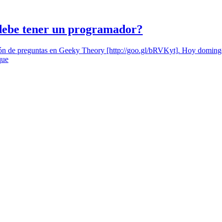
 debe tener un programador?
ón de preguntas en Geeky Theory [http://goo.gl/bRVKyt]. Hoy domingo, c
que