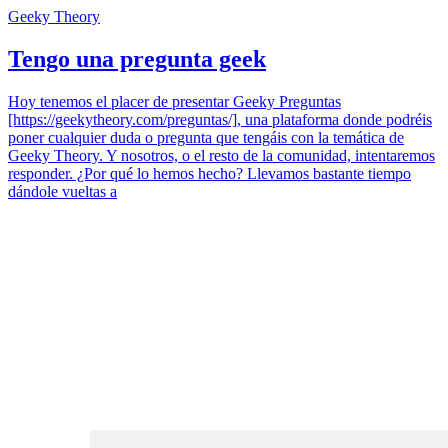
Geeky Theory
Tengo una pregunta geek
Hoy tenemos el placer de presentar Geeky Preguntas
[https://geekytheory.com/preguntas/], una plataforma donde podréis
poner cualquier duda o pregunta que tengáis con la temática de
Geeky Theory. Y nosotros, o el resto de la comunidad, intentaremos
responder. ¿Por qué lo hemos hecho? Llevamos bastante tiempo
dándole vueltas a