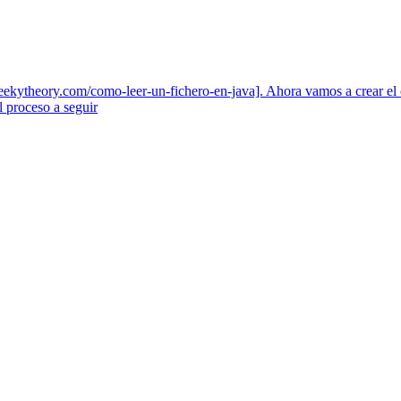
/geekytheory.com/como-leer-un-fichero-en-java]. Ahora vamos a crear el 
El proceso a seguir