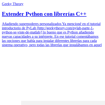
Geeky Theory
Extender Python con librerías C++
Añadiendo superpoderes personalizados Ya mencioné en el tutorial
introductorio de PyLab [http://geekytheory.com/pylab-parte-1-
python-se-viste-de-matlab/] lo bueno que es Python añadiendo
nuevas capacidades a su intérprete. En ese tutorial comentábamos
las opciones que había para instalar diferentes librerías para cada
sistema operativo, pero todas las librerías que instalábamos en aquel