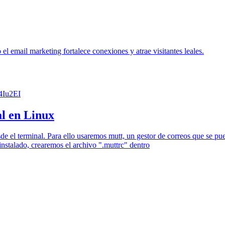
l email marketing fortalece conexiones y atrae visitantes leales.
K4Iu2EI
al en Linux
e el terminal. Para ello usaremos mutt, un gestor de correos que se pu
instalado, crearemos el archivo ".muttrc" dentro