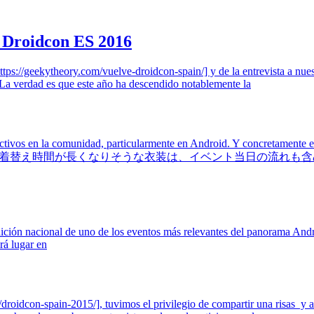
a Droidcon ES 2016
tps://geekytheory.com/vuelve-droidcon-spain/] y de la entrevista a nue
. La verdad es que este año ha descendido notablemente la
ctivos en la comunidad, particularmente en Android. Y concretamente e
 que nos lo cuente él mismo. 着替え時間が長くなりそうな衣
edición nacional de uno de los eventos más relevantes del panorama And
rá lugar en
roidcon-spain-2015/], tuvimos el privilegio de compartir una risas y a