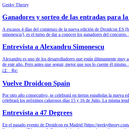
Geeky Theory
Ganadores y sorteo de las entradas para l
A escasos 4 días del comienzo de la nueva edición de Droidcon ES [ht
simonescu/], es el turno de dar a conocer los ganadores del concurso
Entrevista a Alexandru Simonescu
Alexandru es uno de los desarrolladores que están últimamente muy a
de este año. Pero antes que seguir, mejor
は、Re:
Vuelve Droidcon Spain
Por otro año consecutivo, se celebrará en tierras españolas la nueva 
celebrará los próximos calurosos días 15 y 16 de Julio. La misma tend
Entrevista a 47 Degrees
En el pasado evento de Droidcon en Madrid [https://geekytheory.com/d