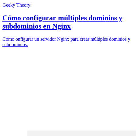
Geeky Theory
Cómo configurar múltiples dominios y
subdominios en Nginx
Cómo onfigurar un servidor Nginx para crear múltiples dominios y
subdominios.