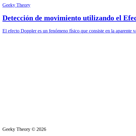
Geeky Theory
Detección de movimiento utilizando el Efe
El efecto Doppler es un fenómeno físico que consiste en la aparente v
Geeky Theory © 2026