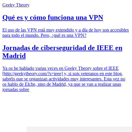
Geeky Theory
Qué es y cómo funciona una VPN
El uso de las VPN está muy extendido y a día de hoy son accesibles
para todo el mundo. Pero, ¿qué es una VPN?
Jornadas de ciberseguridad de IEEE en
Madrid
Ya os he hablado varias veces en Geeky Theory sobre el IEEE
[http://geekytheory.com/?s=ieee] y, si sois veteranos en este blog,
sabréis que se organizan actividades muy interesantes. Esta vez no
os hablo de Elche, sino de Madrid, ya que se van a realizar unas
jornadas sobre