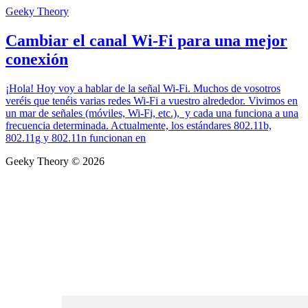
Geeky Theory
Cambiar el canal Wi-Fi para una mejor
conexión
¡Hola! Hoy voy a hablar de la señal Wi-Fi. Muchos de vosotros
veréis que tenéis varias redes Wi-Fi a vuestro alrededor. Vivimos en
un mar de señales (móviles, Wi-Fi, etc.), y cada una funciona a una
frecuencia determinada. Actualmente, los estándares 802.11b,
802.11g y 802.11n funcionan en
Geeky Theory © 2026