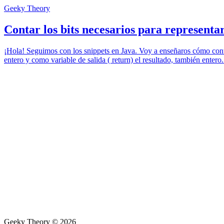
Geeky Theory
Contar los bits necesarios para represent
¡Hola! Seguimos con los snippets en Java. Voy a enseñaros cómo cont
entero y como variable de salida ( return) el resultado, también e
Geeky Theory © 2026